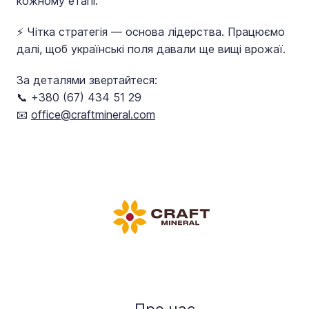
кожному етапі.
⚡️ Чітка стратегія — основа лідерства. Працюємо
далі, щоб українські поля давали ще вищі врожаї.
За деталями звертайтеся:
📞 +380 (67) 434 51 29
📧
office@craftmineral.com